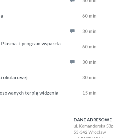
50 min
pa
60 min
30 min
 Plasma + program wsparcia
60 min
m
30 min
ki okularowej
30 min
resowanych terpią widzenia
15 min
DANE ADRESOWE
ul. Komandorska 53p
53-342 Wrocław