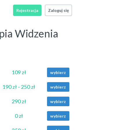
Rejestracja
Zaloguj się
pia Widzenia
109 zł
wybierz
190 zł - 250 zł
wybierz
290 zł
wybierz
0 zł
wybierz