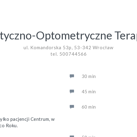
yczno-Optometryczne Tera
ul. Komandorska 53p, 53-342 Wrocław
tel. 500744566
30 min
45 min
60 min
ylko pacjencji Centrum, w
co Roku.